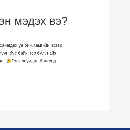
эн мэдэх вэ?
санагдах үе бий.Хамгийн ихээр
уун бус байх, гэр бүл, найз
даг.
Гэвч асуудал болгонд