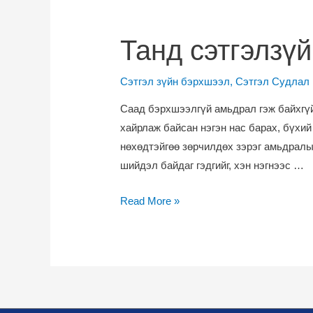
Танд сэтгэлзүй
Сэтгэл зүйн бэрхшээл
,
Сэтгэл Судлал
Саад бэрхшээлгүй амьдрал гэж байхгүй
хайрлаж байсан нэгэн нас барах, бүхий
нөхөдтэйгөө зөрчилдөх зэрэг амьдралы
шийдэл байдаг гэдгийг, хэн нэгнээс …
Танд
Read More »
сэтгэлзүйч
хэрэгтэй
болсныг
хэрхэн
мэдэх