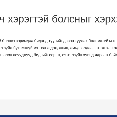
ч хэрэгтэй болсныг хэрх
 боловч заримдаа бидэнд түүнийг даван туулах боломжгүй мэт 
 л зүйл бүтэмжгүй мэт санагдах, ажил, амьдралдаа сэтгэл хангал
н олон асуудлууд биднийг сорьж, сэтгэлзүйн хувьд ядрааж бай