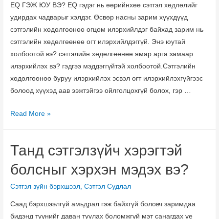
EQ ГЭЖ ЮУ ВЭ? EQ гэдэг нь өөрийнхөө сэтгэл хөдлөлийг
удирдах чадварыг хэлдэг. Өсвөр насны зарим хүүхдүүд
сэтгэлийн хөдөлгөөнөө огцом илэрхийлдэг байхад зарим нь
сэтгэлийн хөдөлгөөнөө огт илэрхийлдэггүй. Энэ юутай
холбоотой вэ? сэтгэлийн хөдөлгөөнөө ямар арга замаар
илэрхийлэх вэ? гэдгээ мэддэггүйтэй холбоотой.Сэтгэлийн
хөдөлгөөнөө буруу илэрхийлэх эсвэл огт илэрхийлэхгүйгээс
болоод хүүхэд аав ээжтэйгээ ойлголцохгүй болох, гэр …
Өсвөр
Read More »
үеийнхний
сэтгэлийн
Танд сэтгэлзүйч хэрэгтэй
хөдөлгөөн
яагаад
болсныг хэрхэн мэдэх вэ?
тогтворгүй
байдаг
Сэтгэл зүйн бэрхшээл
,
Сэтгэл Судлал
вэ?
Саад бэрхшээлгүй амьдрал гэж байхгүй боловч заримдаа
бидэнд түүнийг даван туулах боломжгүй мэт санагдах үе