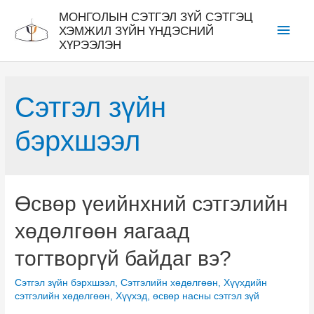
Skip
МОНГОЛЫН СЭТГЭЛ ЗҮЙ СЭТГЭЦ
Main
to
ХЭМЖИЛ ЗҮЙН ҮНДЭСНИЙ
ХҮРЭЭЛЭН
content
Men
Сэтгэл зүйн
бэрхшээл
Өсвөр үеийнхний сэтгэлийн
хөдөлгөөн яагаад
тогтворгүй байдаг вэ?
Сэтгэл зүйн бэрхшээл
,
Сэтгэлийн хөдөлгөөн
,
Хүүхдийн
сэтгэлийн хөдөлгөөн
,
Хүүхэд, өсвөр насны сэтгэл зүй