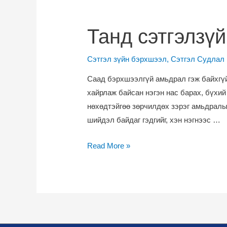
Танд сэтгэлзүй
Сэтгэл зүйн бэрхшээл
,
Сэтгэл Судлал
Саад бэрхшээлгүй амьдрал гэж байхгүй
хайрлаж байсан нэгэн нас барах, бүхий
нөхөдтэйгөө зөрчилдөх зэрэг амьдралы
шийдэл байдаг гэдгийг, хэн нэгнээс …
Танд
Read More »
сэтгэлзүйч
хэрэгтэй
болсныг
хэрхэн
мэдэх