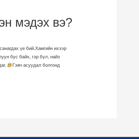
эн мэдэх вэ?
санагдах үе бий.Хамгийн ихээр
уун бус байх, гэр бүл, найз
даг.
Гэвч асуудал болгонд