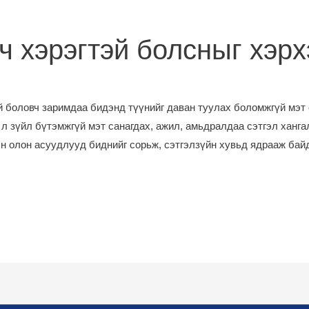
ч хэрэгтэй болсныг хэрх
 боловч заримдаа бидэнд түүнийг даван туулах боломжгүй мэт 
 л зүйл бүтэмжгүй мэт санагдах, ажил, амьдралдаа сэтгэл хангал
н олон асуудлууд биднийг сорьж, сэтгэлзүйн хувьд ядрааж бай