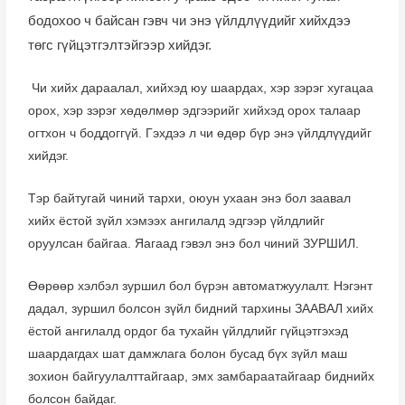
бодохоо ч байсан гэвч чи энэ үйлдлүүдийг хийхдээ
төгс гүйцэтгэлтэйгээр хийдэг.
Чи хийх дараалал, хийхэд юу шаардах, хэр зэрэг хугацаа
орох, хэр зэрэг хөдөлмөр эдгээрийг хийхэд орох талаар
огтхон ч боддоггүй. Гэхдээ л чи өдөр бүр энэ үйлдлүүдийг
хийдэг.
Тэр байтугай чиний тархи, оюун ухаан энэ бол заавал
хийх ёстой зүйл хэмээх ангилалд эдгээр үйлдлийг
оруулсан байгаа. Яагаад гэвэл энэ бол чиний ЗУРШИЛ.
Өөрөөр хэлбэл зуршил бол бүрэн автоматжуулалт. Нэгэнт
дадал, зуршил болсон зүйл бидний тархины ЗААВАЛ хийх
ёстой ангилалд ордог ба тухайн үйлдлийг гүйцэтгэхэд
шаардагдах шат дамжлага болон бусад бүх зүйл маш
зохион байгуулалттайгаар, эмх замбараатайгаар биднийх
болсон байдаг.