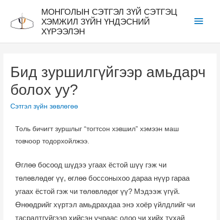
МОНГОЛЫН СЭТГЭЛ ЗҮЙ СЭТГЭЦ
ХЭМЖИЛ ЗҮЙН ҮНДЭСНИЙ
ХҮРЭЭЛЭН
Бид зуршилгүйгээр амьдарч
болох уу?
Сэтгэл зүйн зөвлөгөө
Толь бичигт зуршлыг “тогтсон хэвшил” хэмээн маш
товчоор тодорхойлжээ.
Өглөө босоод шүдээ угаах ёстой шүү гэж чи
төлөвлөдөг үү, өглөө боссоныхоо дараа нүүр гараа
угаах ёстой гэж чи төлөвлөдөг үү? Мэдээж үгүй.
Өнөөдрийг хүртэл амьдрахдаа энэ хоёр үйлдлийг чи
тасралтгүйгээр хийсэн учраас одоо чи хийх тухай