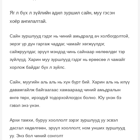
Яг л бүх л зүйлийн адил зуршил сайн, муу гэсэн
хоёр ангилалтай.
Сайн зуршлууд гэдэг нь чиний амьдралд ач холбогдолтой,
эерэг үр дүн гаргаж чаддаг, чамайг хөгжүүлдэг,
сайжруулдаг, эрүүл мэндэд чинь сайнаар нөлөөлдөг тэр
зүйлүүд. Харин муу зуршлууд гэдэг нь ерөөсөө л чамайг
хорлож байдаг бүх л зүйлс.
Сайн, муугийн аль аль нь хүн бүрт бий. Харин аль нь илүү
давамгайлж байгаагаас хамаараад чиний амьдралын
өнгө төрх, ирээдүй тодорхойлогдох болно. Юу үнэн бэ
гэвэл энэ үнэн.
Архи тамхи, буруу хооллолт зэрэг зуршлууд уу эсвэл
дасгал хөдөлгөөн, эрүүл хооллолт, ном унших зуршлууд
уу. Энэ бол чиний сонголт