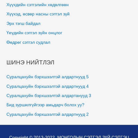
Хүүхдийн сэтгэлийн хөдөлгөөн
Хүүхэд, өсвөр насны сэтгэл зүй
Эрх тэгш байдал
Үеүдийн сэтгэл зүйн онцлог
Өөдрөг сэтгэл судлал
ШИНЭ НИЙТЛЭЛ
Суралцахуйн бэрхшээлтэй алдартнууд 5
Суралцахуйн бэрхшээлтэй алдартнууд 4
Суралцахуйн бэрхшээлтэй алдартанууд 3
Бид зуршилгүйгээр амьдарч болох уу?
Суралцахуйн бэрхшээлтэй алдартнууд 2
Copyright © 2013-2022,
МОНГОЛЫН СЭТГЭЛ ЗҮЙ СЭТГЭЦ