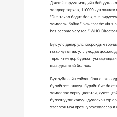
Дэлхийн эрүүл мэндийн байгууллага
халдвар тархаж, 110000 хүн өвчилж
“Энэ тахал бодит болж, энэ вирусэ
хамгаалж байна.” Now that the virus ha
has become very real,” WHO Director-G
Бүх улс даяар улс хоорондын зорчих
газар нутагтаа, улс улсдаа цоожлог
төрөлхтөн дор бүрнээ тусгаарлагдан
шаардлагатай боллоо.
Бүх зүйл сайн сайхан болно гэж өөдр
бүлийнхээ гишүүн бүрийн бие ба сэ
хамгаалах хариуцлагатай, хүлээцтэй
бүлээцүүлж халуун дулаахан гэр ор
хэсэгхэн мөч ирсэн үргэлжилсээр л 