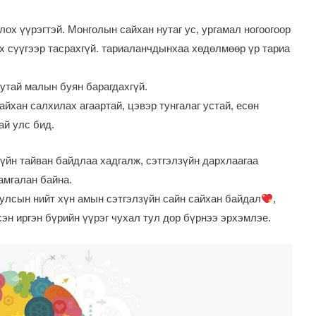
лох үүрэгтэй. Монголын сайхан нутаг ус, ургамал ногоогоор
 сүүгээр тасрахгүй. тариаланчдынхаа хөдөлмөөр үр тариа
утай малын буян барагдахгүй.
айхан салхилах агаартай, цэвэр тунгалаг устай, есөн
ай улс бид.
үйн тайван байдлаа хадгалж, сэтгэлзүйн дархлаагаа
амгалан байна.
улсын нийт хүн амын сэтгэлзүйн сайн сайхан байдал
,
эн иргэн бүрийн үүрэг чухал тул дор бүрнээ эрхэмлэе.