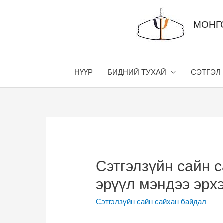
Skip
to
МОНГ
content
НҮҮР
БИДНИЙ ТУХАЙ
СЭТГЭЛ
Сэтгэлзүйн сайн с
эрүүл мэндээ эрх
Сэтгэлзүйн сайн сайхан байдал