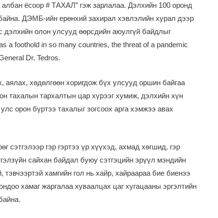
 албан ёсоор # ТАХАЛ” гэж зарлалаа. Дэлхийн 100 оронд
 байна. ДЭМБ-ийн ерөнхий захирал хэвлэлийн хурал дээр
эс дэлхийн олон улсууд өөрсдийн аюулгүй байдлыг
s a foothold in so many countries, the threat of a pandemic
eneral Dr. Tedros.
, аялах, хөдөлгөөн хоригдож бүх улсууд оршин байгаа
дон тахалын тархалтын цар хүрээг хумиж, дэлхийн хүн
 улс орон бүртээ тахалыг зогсоох арга хэмжээ авах
өг сэтгэлээр гэр гэртээ үр хүүхэд, ахмад хөгшид, гэр
тгэлзүйн сайхан байдал буюу сэтгэцийн эрүүл мэндийн
, тэвчээртэй хамгийн гол нь хайр, хайраараа бие биенээ
ондоо хамаг жаргалаа хуваалцах цаг хугацааны эргэлтийн
байна.