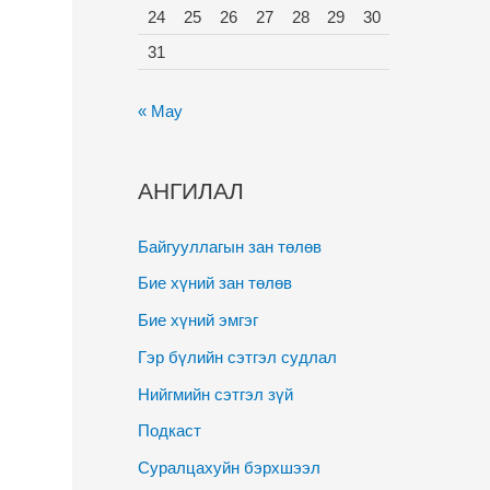
24
25
26
27
28
29
30
31
« May
АНГИЛАЛ
Байгууллагын зан төлөв
Бие хүний зан төлөв
Бие хүний эмгэг
Гэр бүлийн сэтгэл судлал
Нийгмийн сэтгэл зүй
Подкаст
Суралцахуйн бэрхшээл