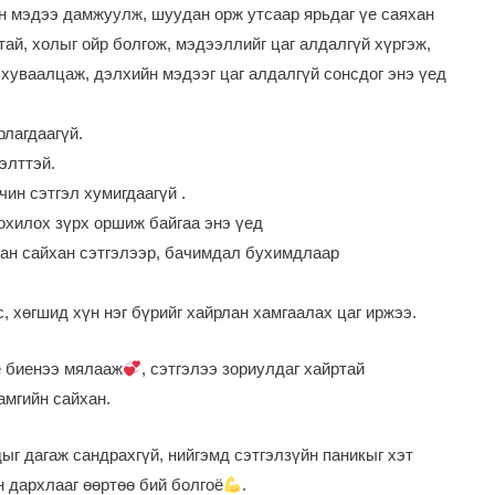
ан мэдээ дамжуулж, шуудан орж утсаар ярьдаг үе саяхан
тай, холыг ойр болгож, мэдээллийг цаг алдалгүй хүргэж,
 хуваалцаж, дэлхийн мэдээг цаг алдалгүй сонсдог энэ үед
.
рлагдаагүй.
элттэй.
чин сэтгэл хумигдаагүй .
охилох зүрх оршиж байгаа энэ үед
хан сайхан сэтгэлээр, бачимдал бухимдлаар
, хөгшид хүн нэг бүрийг хайрлан хамгаалах цаг иржээ.
е биенээ мялааж
, сэтгэлээ зориулдаг хайртай
амгийн сайхан.
дыг дагаж сандрахгүй, нийгэмд сэтгэлзүйн паникыг хэт
н дархлааг өөртөө бий болгоё
.