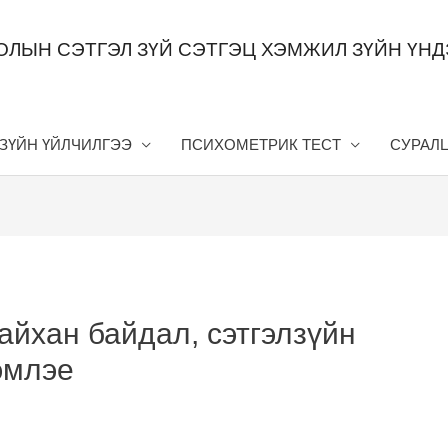
ОЛЫН СЭТГЭЛ ЗҮЙ СЭТГЭЦ ХЭМЖИЛ ЗҮЙН ҮН
 ЗҮЙН ҮЙЛЧИЛГЭЭ
ПСИХОМЕТРИК ТЕСТ
СУРАЛ
айхан байдал, сэтгэлзүйн
эмлэе