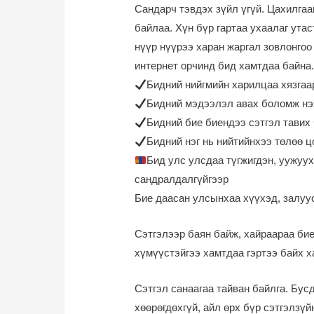
Сандарч тэвдэх зүйл үгүй. Цахилга
байлаа. Хүн бүр гартаа ухаалаг утас
нүүр нүүрээ харан жаргал зовлонгоо
интернет орчинд бид хамтдаа байна
Бидний нийгмийн харилцаа хязгаа
Бидний мэдээлэл авах боломж нэ
Бидний бие биендээ сэтгэл тавих 
Бидний нэг нь нийтийнхээ төлөө ц
Бид улс улсдаа түгжигдэн, уужуу
сандралдалгүйгээр
Бие даасан улсынхаа хүүхэд, залуус
Сэтгэлээр баян байж, хайраараа би
хүмүүстэйгээ хамтдаа гэртээ байх х
Сэтгэл санаагаа тайван байлга. Бус
хөөрөгдөхгүй, айл өрх бүр сэтгэлзүй