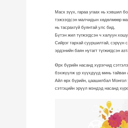
Маск зүүх, гараа угаах нь хэвшил бо
тэжээгдсэн малчидын хөдөлмөөр мах
нь тасрахгүй буянтай улс бид.
Бүтэн жил түгжэгдсэн ч халуун хошу
Сийрэг тархай сууршилтай, сэрүүн с
эрдэнийн баян нутагт түгжигдсэн азт
Өрх бүрийн насанд хүрэгчид сэтгэлз
бэхжүүлж үр хүүхдүүд минь тайван 
Айл өрх бүрийн, цаашилбал Монгол 
сэтгэцийн эрүүл мэндэд насанд хүрс