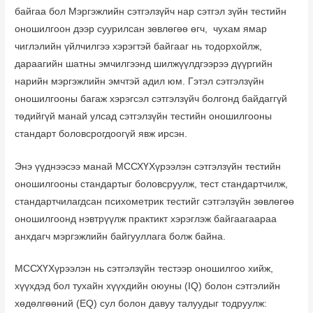
байгаа бол Мэргэжлийн сэтгэлзүйч нар сэтгэл зүйн тестийн
оношилгоон дээр суурилсан зөвлөгөө өгч, чухам ямар
чиглэлийн үйлчилгээ хэрэгтэй байгааг нь тодорхойлж,
дараагийн шатны эмчилгээнд шилжүүлдгээрээ дүүргийн
нарийн мэргэжлийн эмчтэй адил юм. Гэтэл сэтгэлзүйн
оношилгооны багаж хэрэгсэл сэтгэлзүйч болгонд байдаггүй
төдийгүй манай улсад сэтгэлзүйн тестийн оношилгооны
стандарт боловсрогдоогүй явж ирсэн.
Энэ үүднээсээ манай МССХҮХүрээлэн сэтгэлзүйн тестийн
оношилгооны стандартыг боловсруулж, тест стандартчилж,
стандартчилагдсан психометрик тестийг сэтгэлзүйн зөвлөгөө
оношилгоонд нэвтрүүлж практикт хэрэглэж байгаагаараа
анхдагч мэргэжлийн байгууллага болж байна.
МССХҮХүрээлэн нь сэтгэлзүйн тестээр оношилгоо хийж,
хүүхдэд бол тухайн хүүхдийн оюуны (IQ) болон сэтгэлийн
хөдөлгөөний (EQ) сул болон давуу талуудыг тодруулж: