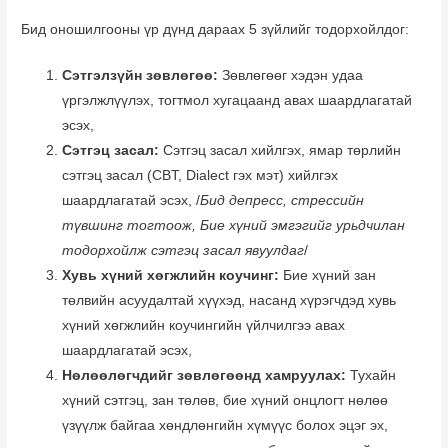
Бид оношилгооны үр дүнд дараах 5 зүйлийг тодорхойлдог:
Сэтгэлзүйн зөвлөгөө:
Зөвлөгөөг хэдэн удаа
үргэлжлүүлэх, тогтмол хугацаанд авах шаардлагатай
эсэх,
Сэтгэц засал:
Сэтгэц засал хийлгэх, ямар төрлийн
сэтгэц засал (CBT, Dialect гэх мэт) хийлгэх
шаардлагатай эсэх, /
Бид депресс, стрессийн
түвшинг тогтоож, Бие хүний эмгэгийг урьдчилан
тодорхойлж сэтгэц засал явуулдаг
/
Хувь хүний хөгжлийн коучинг:
Бие хүний зан
төлвийн асуудалтай хүүхэд, насанд хүрэгчдэд хувь
хүний хөгжлийн коучингийн үйлчилгээ авах
шаардлагатай эсэх,
Нөлөөлөгчдийг зөвлөгөөнд хамруулах:
Тухайн
хүний сэтгэц, зан төлөв, бие хүний онцлогт нөлөө
үзүүлж байгаа хөндлөнгийн хүмүүс болох эцэг эх,