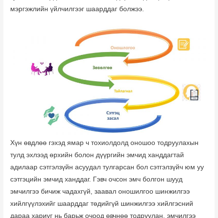
мэргэжлийн үйлчилгээг шаарддаг болжээ.
Хүн өвдлөө гэхэд ямар ч тохиолдолд оношоо тодруулахын
тулд эхлээд өрхийн болон дүүргийн эмчид ханддагтай
адилаар сэтгэлзүйн асуудал тулгарсан бол сэтгэлзүйч юм уу
сэтгэцийн эмчид ханддаг. Гэвч очсон эмч болгон шууд
эмчилгээ бичиж чадахгүй, заавал оношилгоо шинжилгээ
хийлгүүлэхийг шаарддаг төдийгүй шинжилгээ хийлгэсний
дараа хариуг нь барьж очоод өвчнөө тодруулан, эмчилгээ