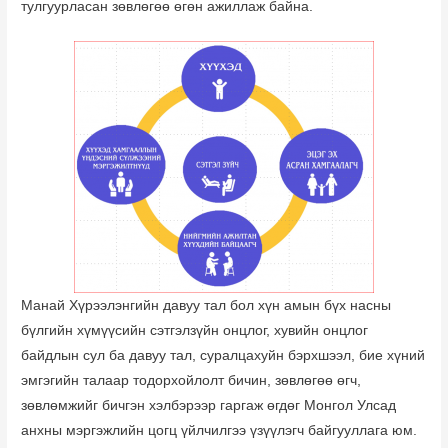
тулгуурласан зөвлөгөө өгөн ажиллаж байна.
Манай Хүрээлэнгийн давуу тал бол хүн амын бүх насны
бүлгийн хүмүүсийн сэтгэлзүйн онцлог, хувийн онцлог
байдлын сул ба давуу тал, суралцахуйн бэрхшээл, бие хүний
эмгэгийн талаар тодорхойлолт бичин, зөвлөгөө өгч,
зөвлөмжийг бичгэн хэлбэрээр гаргаж өгдөг Монгол Улсад
анхны мэргэжлийн цогц үйлчилгээ үзүүлэгч байгууллага юм.