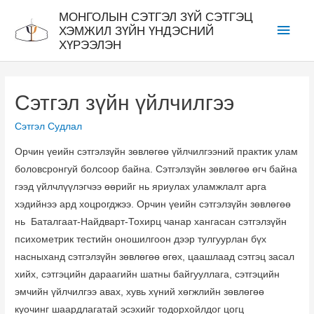
Skip
МОНГОЛЫН СЭТГЭЛ ЗҮЙ СЭТГЭЦ
Main
to
ХЭМЖИЛ ЗҮЙН ҮНДЭСНИЙ
ХҮРЭЭЛЭН
content
Men
Сэтгэл зүйн үйлчилгээ
Сэтгэл Судлал
Орчин үеийн сэтгэлзүйн зөвлөгөө үйлчилгээний практик улам
боловсронгуй болсоор байна. Сэтгэлзүйн зөвлөгөө өгч байна
гээд үйлчлүүлэгчээ өөрийг нь яриулах уламжлалт арга
хэдийнээ ард хоцрогджээ. Орчин үеийн сэтгэлзүйн зөвлөгөө
нь Баталгаат-Найдварт-Тохирц чанар хангасан сэтгэлзүйн
психометрик тестийн оношилгоон дээр тулгуурлан бүх
насныханд сэтгэлзүйн зөвлөгөө өгөх, цаашлаад сэтгэц засал
хийх, сэтгэцийн дараагийн шатны байгууллага, сэтгэцийн
эмчийн үйлчилгээ авах, хувь хүний хөгжлийн зөвлөгөө
куочинг шаардлагатай эсэхийг тодорхойлдог цогц