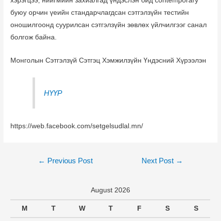
хэрэгцээ, нийгмийн захиалгад үндэслэн бид contemporary
буюу орчин үеийн стандарчлагдсан сэтгэлзүйн тестийн
оношилгоонд суурилсан сэтгэлзүйн зөвлөх үйлчилгээг санал
болгож байна.
Монголын Сэтгэлзүй Сэтгэц Хэмжилзүйн Үндэсний Хүрээлэн
НҮҮР
https://web.facebook.com/setgelsudlal.mn/
Post
←
Previous Post
Next Post
→
navigation
August 2026
M
T
W
T
F
S
S