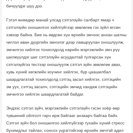
бичүүлдэг шүү дээ.
Гэтэл өнөөдөр манай улсад сэтгэлзүйн салбарт ямар ч
сэтгэлзүйн оношилгоо хийлгүйгээр зөвлөгөө гэх зүйл өгсөн
хэвээр байна. Бие нь өвдсөн хүн өрхийн эмчээс анхан шатны
чиглэл аван дүүргийн эмнэлэг дээр лавшруулан оношлуулж,
эмчилгээ хийлгэх тохиолдолд нарийн мэргэжлийн эмч рүү
шилжүүлдэг шиг сэтгэлзүйн асуудалтай тулгарсан хүн
сэтгэлзүйгээ тестээр оношлуулж сэтгэл зүйн зөвлөгөө авах,
хувь хүний хөгжлийн коучинг хийлгэх, бүр цаашилбал
шаардлагатай тохиолдолд сэтгэц засал хийлгэх, сэтгэцийн
эм уух, сэтгэц засалч, сэтгэцийн эмчид хандаж сэтгэцийн
эмчилгээ хийлгэх шаардлагатай байдаг.
Эндээс сэтгэл зүйч, мэргэжлийн сэтгэлзүйч гэсэн хоёр өөр
түвшиний ойлголт гарч ирж байгааг анзаарч байгаа байх.
Сэтгэл зүйч бол оношилгоо хийлгүйгээр тухайн хүний стресс
бухимдлыг тайлах, сонсох үүрэгтэйгээр өрхийн эмчтэй адил