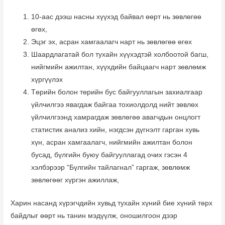
10-аас дээш насны хүүхэд байвал өөрт нь зөвлөгөө
өгөх,
Эцэг эх, асран хамгаалагч нарт нь зөвлөгөө өгөх
Шаардлагатай бол тухайн хүүхэдтэй холбоотой багш,
нийгмийн ажилтан, хүүхдийн байцаагч нарт зөвлөмж
хүргүүлэх
Төрийн болон төрийн бус байгууллагын захиалгаар
үйлчилгээ явагдаж байгаа тохиолдолд нийт зөвлөх
үйлчилгээнд хамрагдаж зөвлөгөө авагчдын онцлогт
статистик анализ хийн, нэгдсэн дүгнэлт гарган хувь
хүн, асран хамгаалагч, нийгмийн ажилтан болон
бусад, бүлгийн буюу байгууллагад очих гэсэн 4
хэлбэрээр “Бүлгийн тайлагнал” гаргаж, зөвлөмж
зөвлөгөөг хүргэн ажиллаж,
Харин насанд хүрэгчдийн хувьд тухайн хүний бие хүний төрх
байдлыг өөрт нь танин мэдүүлж, оношилгоон дээр