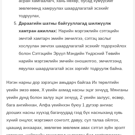
асран хамгаалагч, хань нөхөр, бусад хүмүүсийг
зөвлөгөөнд хамруулах шаардлагатай эсэхийг
тодруулах,
Дараагийн шатны байгууллагад шилжүүлж
хамтран ажиллах:
Нарийн мэргэжлийн сэтгэцийн
эмчтэй хамтарч эмийн эмчилгээ, сэтгэц заслыг
хослуулан эмчлэх шаардлагатай эсэхийг тодорхойлох
болон Сэтгэцийн Эрүүл Мэндийн Үндэсний Төвийн
нарийн мэргэжлийн эмчийн оношилгоо, эмчилгээнд
явуулах шаардлагатай эсэх зэргийг тодруулж байна.
Нэгэн нарны дор зэрэгцэн амьдарч байгаа Их төрөлтийн
үеийн эмээ өвөө, Х үеийн ахмад насны эцэг эхчүүд, Мянганы
үеийн дунд болон залуу эцэг эхчүүд, Z үеийн залуус, өсвөр,
бага ангийнхан, Алфа үеийнхэн буюу 1 дүгээр ангиас
дооших насны хүүхэд багачуудад гээд бүх насныханд хувь
хүний онцлог, мэргэжил сонголт, давуу, сул талаа ойлгох,
цаашид анхаарах, зөвлөгөө зөвлөмж авах сэтгэл зүйн эрэлт