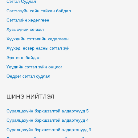
Сэтгэл Судлал
Сэтгэлзүйн сайн сайхан байдал
Сэтгэлийн хөдөлгөөн
Хувь хүний хөгжил
Хүүхдийн сэтгэлийн хөдөлгөөн
Хүүхэд, өсвөр насны сэтгэл зүй
Эрх тэгш байдал
Үеүдийн сэтгэл зүйн онцлог
Өөдрөг сэтгэл судлал
ШИНЭ НИЙТЛЭЛ
Суралцахуйн бэрхшээлтэй алдартнууд 5
Суралцахуйн бэрхшээлтэй алдартнууд 4
Суралцахуйн бэрхшээлтэй алдартанууд 3