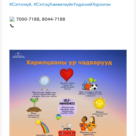
#Сэтгэлзүй
,
#СэтгэцХэмжилзүйнҮндэснийХүрээлэн
 7000-7188, 8044-7188