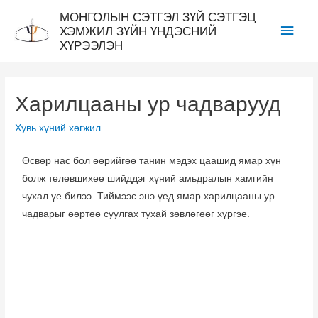
МОНГОЛЫН СЭТГЭЛ ЗҮЙ СЭТГЭЦ
ХЭМЖИЛ ЗҮЙН ҮНДЭСНИЙ
ХҮРЭЭЛЭН
Харилцааны ур чадварууд
Хувь хүний хөгжил
Өсвөр нас бол өөрийгөө танин мэдэх цаашид ямар хүн
болж төлөвшихөө шийддэг хүний амьдралын хамгийн
чухал үе билээ. Тиймээс энэ үед ямар харилцааны ур
чадварыг өөртөө суулгах тухай зөвлөгөөг хүргэе.