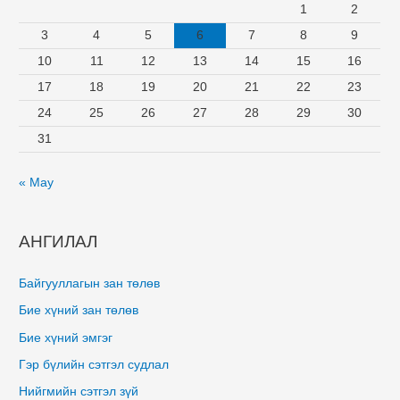
1
2
3
4
5
6
7
8
9
10
11
12
13
14
15
16
17
18
19
20
21
22
23
24
25
26
27
28
29
30
31
« May
АНГИЛАЛ
Байгууллагын зан төлөв
Бие хүний зан төлөв
Бие хүний эмгэг
Гэр бүлийн сэтгэл судлал
Нийгмийн сэтгэл зүй