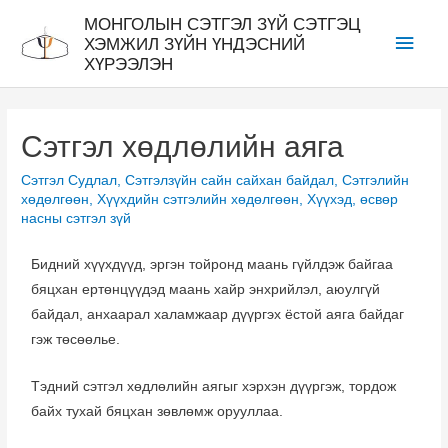
МОНГОЛЫН СЭТГЭЛ ЗҮЙ СЭТГЭЦ
ХЭМЖИЛ ЗҮЙН ҮНДЭСНИЙ
ХҮРЭЭЛЭН
Сэтгэл хөдлөлийн аяга
Сэтгэл Судлал
,
Сэтгэлзүйн сайн сайхан байдал
,
Сэтгэлийн
хөдөлгөөн
,
Хүүхдийн сэтгэлийн хөдөлгөөн
,
Хүүхэд, өсвөр
насны сэтгэл зүй
Бидний хүүхдүүд, эргэн тойронд маань гүйлдэж байгаа
бяцхан ертөнцүүдэд маань хайр энхрийлэл, аюулгүй
байдал, анхаарал халамжаар дүүргэх ёстой аяга байдаг
гэж төсөөлье.
Тэдний сэтгэл хөдлөлийн аягыг хэрхэн дүүргэж, тордож
байх тухай бяцхан зөвлөмж орууллаа.