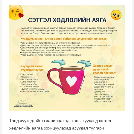
Танд хүүхэдтэйгээ харилцахад, таны хүүхдэд сэтгэл
хөдлөлийн аягаа зохицуулахад асуудал тулгарч