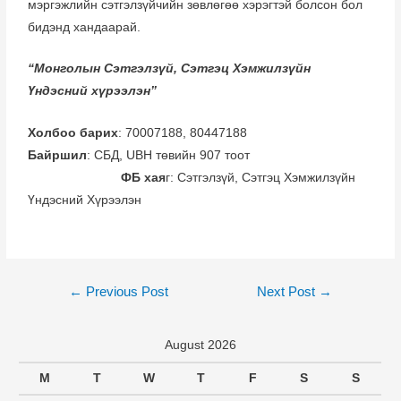
мэргэжлийн сэтгэлзүйчийн зөвлөгөө хэрэгтэй болсон бол
бидэнд хандаарай.
“Монголын Сэтгэлзүй, Сэтгэц Хэмжилзүйн
Үндэсний хүрээлэн”
Холбоо барих
: 70007188, 80447188
Байршил
: СБД, UBH төвийн 907 тоот
ФБ хая
г: Сэтгэлзүй, Сэтгэц Хэмжилзүйн
Үндэсний Хүрээлэн
←
Previous Post
Next Post
→
August 2026
M
T
W
T
F
S
S