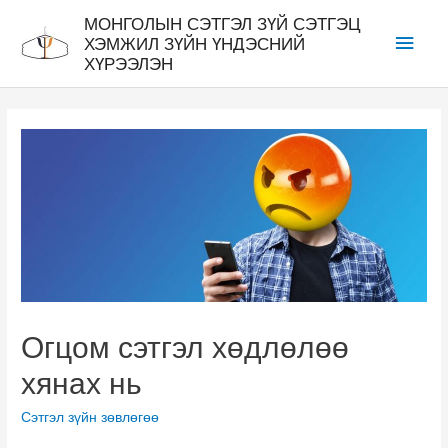
МОНГОЛЫН СЭТГЭЛ ЗҮЙ СЭТГЭЦ
ХЭМЖИЛ ЗҮЙН ҮНДЭСНИЙ
ХҮРЭЭЛЭН
Огцом сэтгэл хөдлөлөө
хянах нь
Сэтгэл зүйн зөвлөгөө