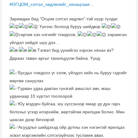
#ОГЦОМ_сэтгэл_хөдлөлийг_хянацгаая
…
Заримдаа бид “Огцом сэтгэл хөдлөл”-тэй нүүр тулдаг.
Үүнээс болоод буруу шийдвэр
гаргаж хэн нэгнийг гомдоож,
харамсах
үйлдэл хийдэг шүү дээ…
Тэгвэл бид үүнийгээ хэрхэн хянах вэ?
Дараах таван аргыг танилцуулж байна. Үүнд:
Бусдыг гомдоох үг хэлж, үйлдэл хийх нь буруу гэдгийг
өөртөө сануулах
Гурван удаа давтан гүнзгий амьсгал авч, маш
удаанаар 10 хүртэл тоолоорой
Юу мэдэрч буйгаа, юу хүссэнээр ямар үр дүн гарч
болохыг үгээр илэрхийж, өөртэйгөө ярилцаж болно. Мөн
цаасан дээр бичээрэй.
Асуудлыг шийдэхэд ойр дотны хэн нэгэнтэй ярилцах
эсвэл мэргэжлийн сэтгэлзүйчээс тусламж авах.