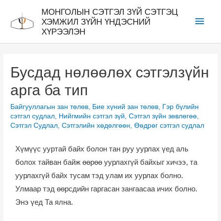
МОНГОЛЫН СЭТГЭЛ ЗҮЙ СЭТГЭЦ
ХЭМЖИЛ ЗҮЙН ҮНДЭСНИЙ
ХҮРЭЭЛЭН
Бусдад нөлөөлөх сэтгэлзүйн
арга ба тип
Байгууллагын зан төлөв
,
Бие хүний зан төлөв
,
Гэр бүлийн
сэтгэл судлал
,
Нийгмийн сэтгэл зүй
,
Сэтгэл зүйн зөвлөгөө
,
Сэтгэл Судлал
,
Сэтгэлийн хөдөлгөөн
,
Өөдрөг сэтгэл судлал
Хүмүүс ууртай байх болон тан руу уурлах үед аль
болох тайван байж өөрөө уурлахгүй байхыг хичээ, та
уурлахгүй байх тусам тэд улам их уурлах болно.
Улмаар тэд өөрсдийн гаргасан зангаасаа ичих болно.
Энэ үед Та ялна.