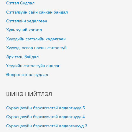
Сэтгэл Судлал
Сэтгэлзүйн сайн сайхан байдал
Сэтгэлийн хөдөлгөөн
Хувь хүний хөгжил
Хүүхдийн сэтгэлийн хөдөлгөөн
Хүүхэд, өсвөр насны сэтгэл зүй
Эрх тэгш байдал
Үеүдийн сэтгэл зүйн онцлог
Өөдрөг сэтгэл судлал
ШИНЭ НИЙТЛЭЛ
Суралцахуйн бэрхшээлтэй алдартнууд 5
Суралцахуйн бэрхшээлтэй алдартнууд 4
Суралцахуйн бэрхшээлтэй алдартанууд 3