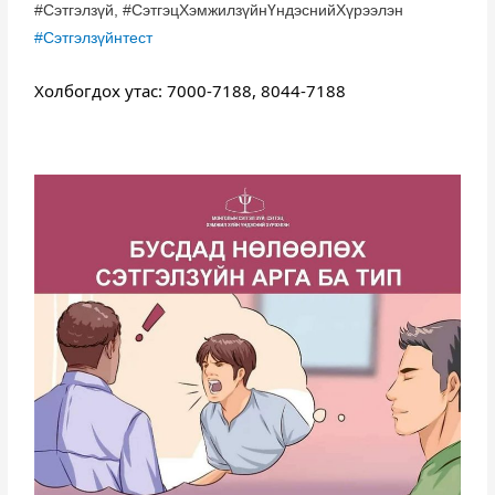
#Сэтгэлзүй, #СэтгэцХэмжилзүйнҮндэснийХүрээлэн
#Сэтгэлзүйнтест
Холбогдох утас: 7000-7188, 8044-7188