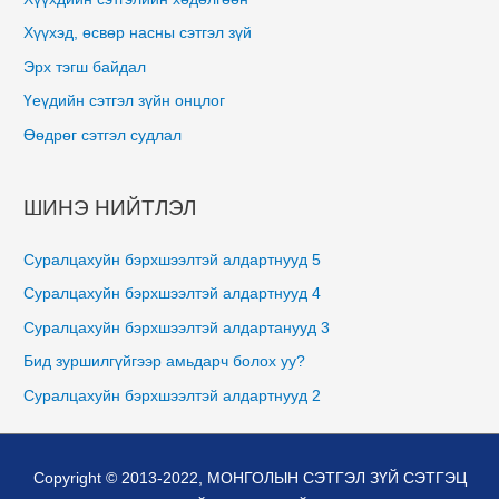
Хүүхэд, өсвөр насны сэтгэл зүй
Эрх тэгш байдал
Үеүдийн сэтгэл зүйн онцлог
Өөдрөг сэтгэл судлал
ШИНЭ НИЙТЛЭЛ
Суралцахуйн бэрхшээлтэй алдартнууд 5
Суралцахуйн бэрхшээлтэй алдартнууд 4
Суралцахуйн бэрхшээлтэй алдартанууд 3
Бид зуршилгүйгээр амьдарч болох уу?
Суралцахуйн бэрхшээлтэй алдартнууд 2
Copyright © 2013-2022,
МОНГОЛЫН СЭТГЭЛ ЗҮЙ СЭТГЭЦ