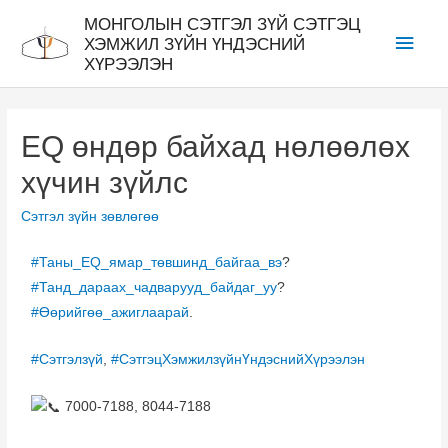
МОНГОЛЫН СЭТГЭЛ ЗҮЙ СЭТГЭЦ
ХЭМЖИЛ ЗҮЙН ҮНДЭСНИЙ
ХҮРЭЭЛЭН
EQ өндөр байхад нөлөөлөх
хүчин зүйлс
Сэтгэл зүйн зөвлөгөө
#Таны_EQ_ямар_төвшинд_байгаа_вэ
?
#Танд_дараах_чадварууд_байдаг_уу
?
#Өөрийгөө_ажиглаарай
.
#Сэтгэлзүй
,
#СэтгэцХэмжилзүйнҮндэснийХүрээлэн
7000-7188, 8044-7188