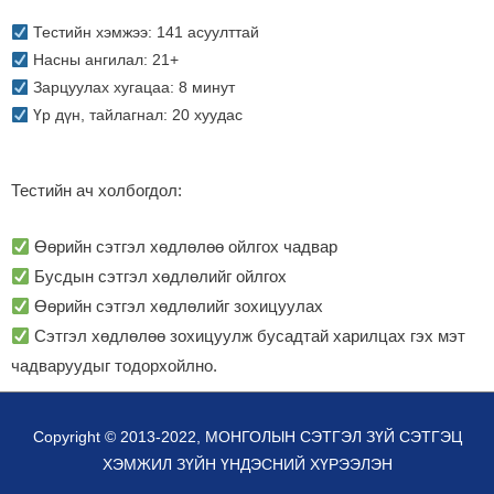
Тестийн хэмжээ: 141 асуулттай
Насны ангилал: 21+
Зарцуулах хугацаа: 8 минут
Үр дүн, тайлагнал: 20 хуудас
Тестийн ач холбогдол:
Өөрийн сэтгэл хөдлөлөө ойлгох чадвар
Бусдын сэтгэл хөдлөлийг ойлгох
Өөрийн сэтгэл хөдлөлийг зохицуулах
Сэтгэл хөдлөлөө зохицуулж бусадтай харилцах гэх мэт
чадваруудыг тодорхойлно.
Copyright © 2013-2022,
МОНГОЛЫН СЭТГЭЛ ЗҮЙ СЭТГЭЦ
ХЭМЖИЛ ЗҮЙН ҮНДЭСНИЙ ХҮРЭЭЛЭН