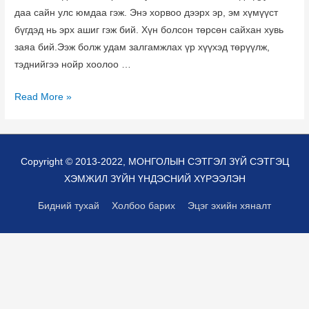
даа сайн улс юмдаа гэж. Энэ хорвоо дээрх эр, эм хүмүүст
бүгдэд нь эрх ашиг гэж бий. Хүн болсон төрсөн сайхан хувь
заяа бий.Ээж болж удам залгамжлах үр хүүхэд төрүүлж,
тэднийгээ нойр хоолоо …
Эрх
Read More »
ямбын
өдөр
биш
Copyright © 2013-2022,
МОНГОЛЫН СЭТГЭЛ ЗҮЙ СЭТГЭЦ
эрх
ХЭМЖИЛ ЗҮЙН ҮНДЭСНИЙ ХҮРЭЭЛЭН
ашгаа
хамгаалах
Бидний тухай
Холбоо барих
Эцэг эхийн хяналт
өдөр
Мартын
8.