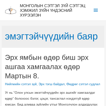
Skip
МОНГОЛЫН СЭТГЭЛ ЗҮЙ СЭТГЭЦ
Main
to
ХЭМЖИЛ ЗҮЙН ҮНДЭСНИЙ
ХҮРЭЭЛЭН
content
Men
эмэгтэйчүүдийн баяр
Эрх ямбын өдөр биш эрх
ашгаа хамгаалах өдөр
Мартын 8.
Нийгмийн сэтгэл зүй
,
Эрх тэгш байдал
,
Өөдрөг сэтгэл судлал
Уг нь “Олон улсын эмэгтэйчүүдийн эрх ашгийг хамгаалдаг
өдөр” болохоос бэлэг, цэцэг, тансаглал нэхдэггүй өдөр
юмсан. Бид аливаа зүйлийн утгыг Монголчлон алдагдуулах