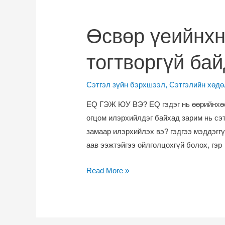
Өсвөр үеийнхн
тогтворгүй бай
Сэтгэл зүйн бэрхшээл
,
Сэтгэлийн хөдө
EQ ГЭЖ ЮУ ВЭ? EQ гэдэг нь өөрийнхөө 
огцом илэрхийлдэг байхад зарим нь сэт
замаар илэрхийлэх вэ? гэдгээ мэддэгг
аав ээжтэйгээ ойлголцохгүй болох, гэр
Өсвөр
Read More »
үеийнхний
сэтгэлийн
хөдөлгөөн
яагаад