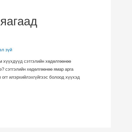
 яагаад
эл зүй
м хүүхдүүд сэтгэлийн хөдөлгөөнөө
э? сэтгэлийн хөдөлгөөнөө ямар арга
 огт илэрхийлэхгүйгээс болоод хүүхэд