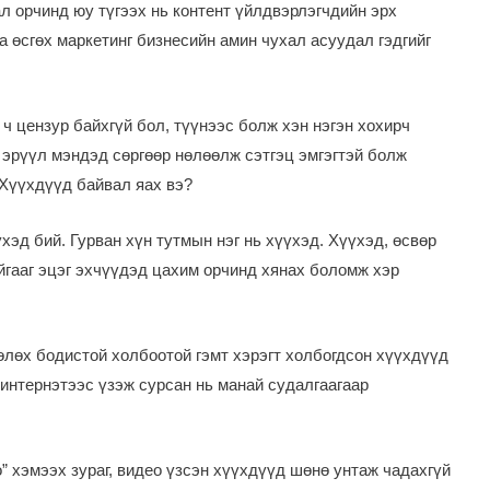
ал орчинд юу түгээх нь контент үйлдвэрлэгчдийн эрх
а өсгөх маркетинг бизнесийн амин чухал асуудал гэдгийг
ч цензур байхгүй бол, түүнээс болж хэн нэгэн хохирч
 эрүүл мэндэд сөргөөр нөлөөлж сэтгэц эмгэгтэй болж
 Хүүхдүүд байвал яах вэ?
хэд бий. Гурван хүн тутмын нэг нь хүүхэд. Хүүхэд, өсвөр
йгааг эцэг эхчүүдэд цахим орчинд хянах боломж хэр
лөх бодистой холбоотой гэмт хэрэгт холбогдсон хүүхдүүд
г интернэтээс үзэж сурсан нь манай судалгаагаар
” хэмээх зураг, видео үзсэн хүүхдүүд шөнө унтаж чадахгүй