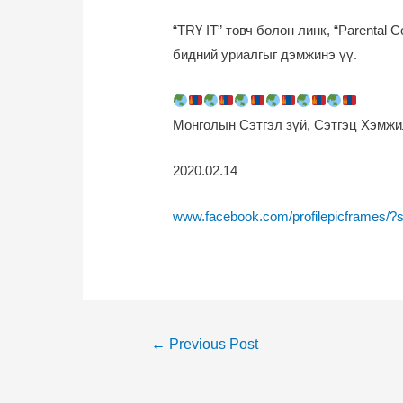
“TRҮ IТ” товч болон линк, “Parental
бидний уриалгыг дэмжинэ үү.
Монголын Сэтгэл зүй, Сэтгэц Хэмж
2020.02.14
www.facebook.com/profilepicframes/?
Post
←
Previous Post
navigation