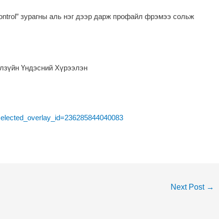
 Control” зурагны аль нэг дээр дарж профайл фрэмээ сольж
илзүйн Үндэсний Хүрээлэн
selected_overlay_id=236285844040083
Next Post
→