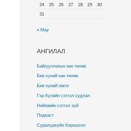
24
25
26
27
28
29
30
31
« May
АНГИЛАЛ
Байгууллагын зан төлөв
Бие хүний зан төлөв
Бие хүний эмгэг
Гэр бүлийн сэтгэл судлал
Нийгмийн сэтгэл зүй
Подкаст
Суралцахуйн бэрхшээл