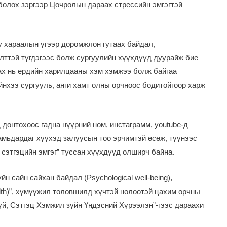
болох зэргээр Цочролын дараах стрессийн эмгэгтэй
 хараалын үгээр доромжлон гутаах байдал,
лттэй түгдэгээс болж сургуулийн хүүхдүүд дуурайж бие
ах нь ердийн харилцааны хэм хэмжээ болж байгаа
йнхээ сургууль, анги хамт олны орчноос бодитойгоор харж
донтохоос гадна нүүрний ном, инстаграмм, youtube-д
амьдардаг хүүхэд залуусын тоо эрчимтэй өсөж, түүнээс
 сэтгэцийн эмгэг” туссан хүүхдүүд олширч байна.
н сайн сайхан байдал (Psychological well-being),
lth)”, хүмүүжил төлөвшилд хүчтэй нөлөөтэй цахим орчны
үй, Сэтгэц Хэмжил зүйн Үндэсний Хүрээлэн”-гээс дараахи