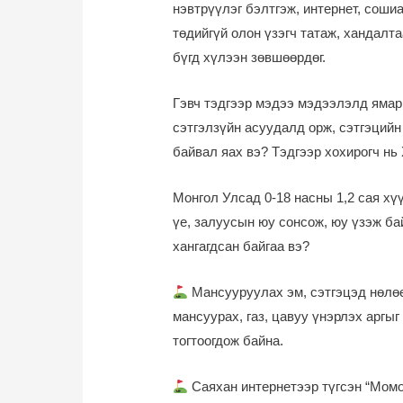
нэвтрүүлэг бэлтгэж, интернет, соши
төдийгүй олон үзэгч татаж, хандалта
бүгд хүлээн зөвшөөрдөг.
Гэвч тэдгээр мэдээ мэдээлэлд ямар 
сэтгэлзүйн асуудалд орж, сэтгэцийн
байвал яах вэ? Тэдгээр хохирогч нь
Монгол Улсад 0-18 насны 1,2 сая хүү
үе, залуусын юу сонсож, юу үзэж ба
хангагдсан байгаа вэ?
Мансууруулах эм, сэтгэцэд нөлөө
мансуурах, газ, цавуу үнэрлэх аргы
тогтоогдож байна.
Саяхан интернетээр түгсэн “Момо