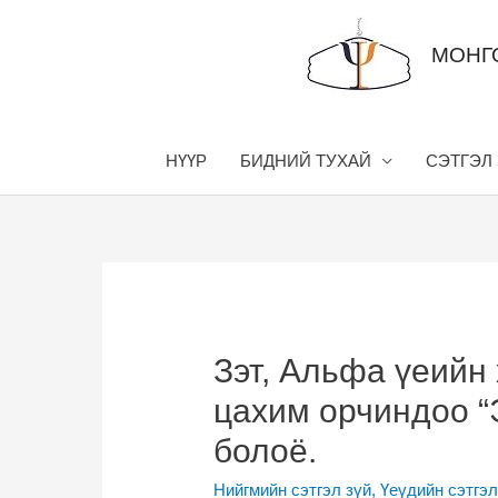
Skip
to
МОНГ
content
НҮҮР
БИДНИЙ ТУХАЙ
СЭТГЭЛ
Зэт, Альфа үеийн
цахим орчиндоо “
болоё.
Нийгмийн сэтгэл зүй
,
Үеүдийн сэтгэл