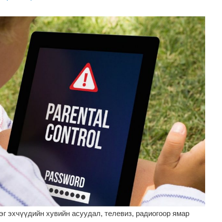
эг эхчүүдийн хувийн асуудал, телевиз, радиогоор ямар