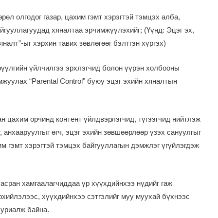
рөл олгодог газар, цахим гэмт хэрэгтэй тэмцэх алба,
айгууллагуудад хяналтаа эрчимжүүлэхийг; (Үүнд: Эцэг эх,
яналт”-ыг хэрхин тавих зөвлөгөөг бэлтгэн хүргэх)
трүүлгийн үйлчилгээ эрхлэгчид болон үүрэн холбооны
уулах “Parental Control” буюу эцэг эхийн хяналтын
н цахим орчинд контент үйлдвэрлэгчид, түгээгчид нийтлэж
 анхааруулгыг өгч, эцэг эхийн зөвшөөрлөөр үзэх сануулгыг
им гэмт хэрэгтэй тэмцэх байгууллагын дэмжлэг үгүйлэгдэж
, асран хамгаалагчиддаа үр хүүхдийнхээ нүдийг гаж
рхийлэлээс, хүүхдийнхээ сэтгэлийг муу муухай бүхнээс
 уриалж байна.