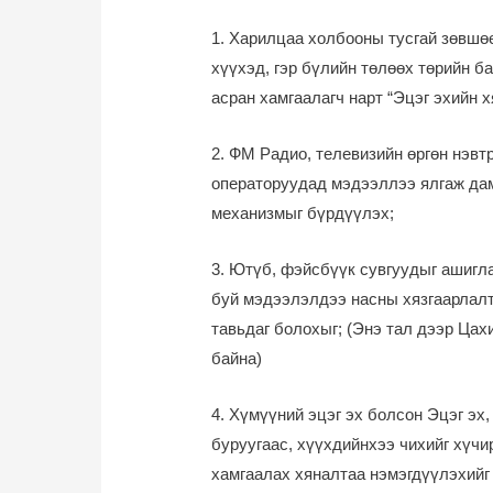
1. Харилцаа холбооны тусгай зөвшөө
хүүхэд, гэр бүлийн төлөөх төрийн б
асран хамгаалагч нарт “Эцэг эхийн х
2. ФМ Радио, телевизийн өргөн нэв
операторуудад мэдээллээ ялгаж дамж
механизмыг бүрдүүлэх;
3. Ютүб, фэйсбүүк сувгуудыг ашигла
буй мэдээлэлдээ насны хязгаарлалт,
тавьдаг болохыг; (Энэ тал дээр Цах
байна)
4. Хүмүүний эцэг эх болсон Эцэг эх
буруугаас, хүүхдийнхээ чихийг хүчи
хамгаалах хяналтаа нэмэгдүүлэхийг