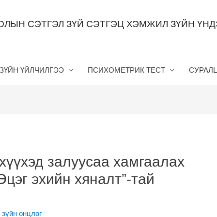
ОЛЫН СЭТГЭЛ ЗҮЙ СЭТГЭЦ ХЭМЖИЛ ЗҮЙН ҮН
 ЗҮЙН ҮЙЛЧИЛГЭЭ
ПСИХОМЕТРИК ТЕСТ
СУРАЛ
 хүүхэд залуусаа хамгаалах
Эцэг эхийн хяналт”-тай
 зүйн онцлог