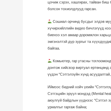
цочиж сэрэх, хашгирах, тайван биш 
болсон тохиолдлууд гарсан.
Сошиал орчинд бусдыг элдэв муу
хүчирхийллийн видео бичлэгүүд нээ
биенээ хэл амаар доромжлон харьц
эмгэнэлтэй дүр зургыг та хүүхдүүди
байгаа.
Комьютер, гар утасны тоглоомонд 
донтож хийсвэр виртуал ертөнцөнд 
үүдэн “Сэтгэлзүйн хүнд асуудалтай,
Иймээс бидний хойч үеийн “Сэтгэлзүй
Cэтгэцийн эрүүл мэндэд (Mental hea
аюулгүй байдлын үүднээс “Сэтгэл з
уриалгыг гаргаж байна;