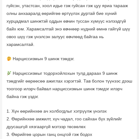
гүйсэн, утастсан, хоол идье гэж гуйсан гэж цуу яриа тарааж
олны анхааралд өөрийгөө өртүүлэх дуртай бие хүний
хурцадмал шинжтэй оддын өвчин туссан хүмүүс нэлээдгүй
байх юм. Харамсалтай энэ өвчнөөр нүдний өмнө гайгүй шүү
овоо шүү гэж үнэлсэн залуус өвчлөөд байгаа нь
харамсалтай.
Нарциссизмын 9 шинж тэмдэг.
Нарциссизмыг тодорхойлохын тулд дараах 9 шинж
тэмдгийг өөрөөсөө ажиглах хэрэгтэй. Тав болон түүнээс дээш
тоогоор илэрч байвал нарциссизмын шинж тэмдэг илэрч
байна гэж үздэг.
1. Хүн өөрийнхөө ач холбогдлыг хэтрүүлж үнэлэх
2. Өөрийнхөө амжилт, хүч чадал, гоо сайхан бүх зүйлийг
дуусашгүй хязгааргүй мэтээр төсөөлөх
3. Өөрийгөө цорын ганц онцгой гэж бодох