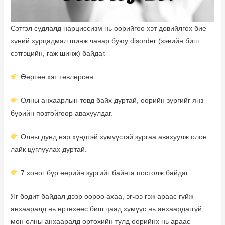
Сэтгэл судлалд нарциссизм нь өөрийгөө хэт дөвийлгөх бие
хүний хурцадмал шинж чанар буюу disorder (хэвийн биш
сэтгэцийн, гаж шинж) байдаг.
Өөртөө хэт төвлөрсөн
Олны анхаарлын төвд байх дуртай, өөрийн зургийг янз
бүрийн позтойгоор авахуулдаг.
Олны дунд нэр хүндтэй хүмүүстэй зургаа авахуулж олон
лайк цуглуулах дуртай.
7 хоног бүр өөрийн зургийг байнга постолж байдаг.
Яг бодит байдал дээр өөрөө ахаа, эгчээ гэж араас гүйж
анхааралд нь өртөхөөс биш цаад хүмүүс нь анхаардаггүй,
мөн олны анхааралд өртөхийн тулд өөрийнх нь араас