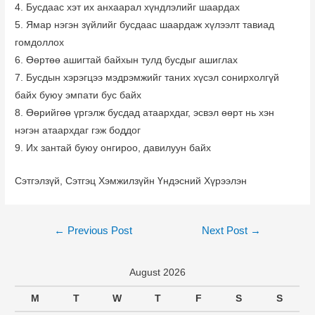
4. Бусдаас хэт их анхаарал хүндлэлийг шаардах
5. Ямар нэгэн зүйлийг бусдаас шаардаж хүлээлт тавиад
гомдоллох
6. Өөртөө ашигтай байхын тулд бусдыг ашиглах
7. Бусдын хэрэгцээ мэдрэмжийг таних хүсэл сонирхолгүй
байх буюу эмпати бус байх
8. Өөрийгөө үргэлж бусдад атаархдаг, эсвэл өөрт нь хэн
нэгэн атаархдаг гэж боддог
9. Их зантай буюу онгироо, давилуун байх
Сэтгэлзүй, Сэтгэц Хэмжилзүйн Үндэсний Хүрээлэн
Post
←
Previous Post
Next Post
→
navigation
August 2026
M
T
W
T
F
S
S